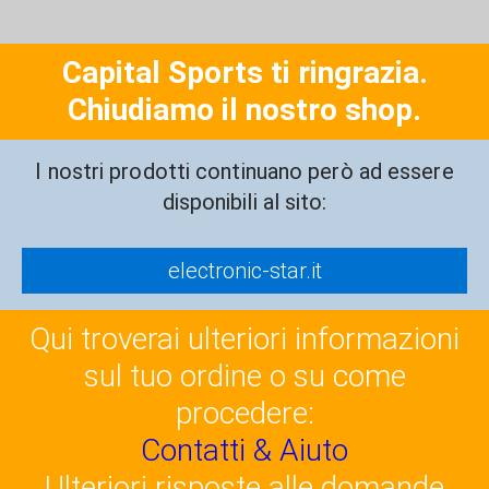
Capital Sports ti ringrazia.
Chiudiamo il nostro shop.
I nostri prodotti continuano però ad essere
disponibili al sito:
electronic-star.it
Qui troverai ulteriori informazioni
sul tuo ordine o su come
procedere:
Contatti & Aiuto
Ulteriori risposte alle domande