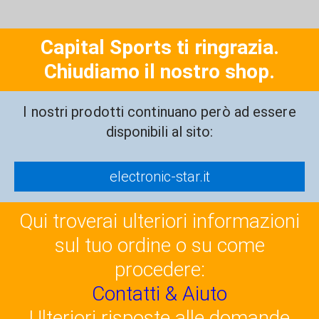
Capital Sports ti ringrazia.
Chiudiamo il nostro shop.
I nostri prodotti continuano però ad essere
disponibili al sito:
electronic-star.it
Qui troverai ulteriori informazioni
sul tuo ordine o su come
procedere:
Contatti & Aiuto
Ulteriori risposte alle domande