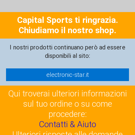
Capital Sports ti ringrazia.
Chiudiamo il nostro shop.
I nostri prodotti continuano però ad essere
disponibili al sito:
electronic-star.it
Qui troverai ulteriori informazioni
sul tuo ordine o su come
procedere:
Contatti & Aiuto
Ulteriori risposte alle domande