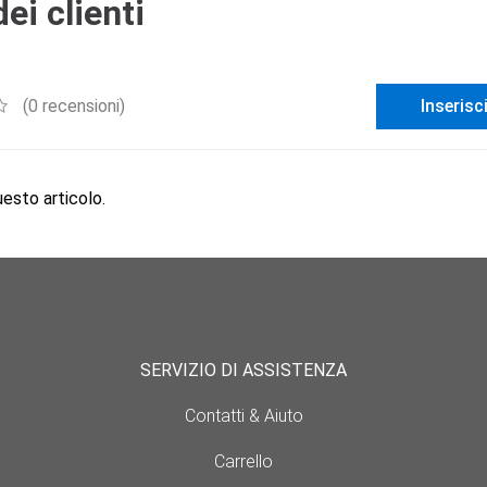
ei clienti
(0 recensioni)
Inserisc
sto articolo.
SERVIZIO DI ASSISTENZA
Contatti & Aiuto
Carrello