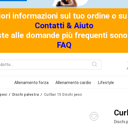
riori informazioni sul tuo ordine o 
Contatti & Aiuto
ste alle domande più frequenti sono 
FAQ
Allenamento forza
Allenamento cardio
Lifestyle
pesi
Dischi palestra
Curlbar 15 Dischi peso
Cur
Dischi 