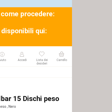
su come procedere:
disponibili qui:
Aiuto
Accedi
Lista dei
Carrello
desideri
lbar 15 Dischi peso
peso
, Nero