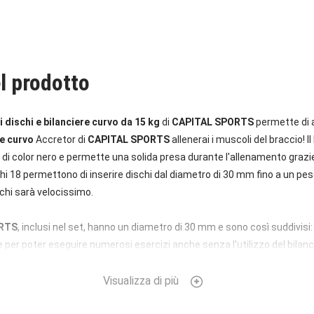
l prodotto
i dischi e bilanciere curvo da 15 kg
di
CAPITAL SPORTS
permette di a
re curvo
Accretor di
CAPITAL SPORTS
allenerai i muscoli del braccio! Il
 di color nero e permette una solida presa durante l'allenamento grazie 
hi 18 permettono di inserire dischi dal diametro di 30 mm fino a un pe
schi sarà velocissimo.
RTS
, inclusi nel set, hanno un diametro di 30 mm e sono così suddivisi: 2
 per poter eseguire numerosi esercizi anche senza l'utilizzo del bilancie
re e posteriore.
Visualizza di più
di dischi e
bilanciere curvo da 15 kg
di
CAPITAL SPORTS
avrai sempre