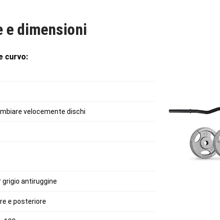
dei curl extra!
e e dimensioni
e curvo:
cambiare velocemente dischi
 grigio antiruggine
ore e posteriore