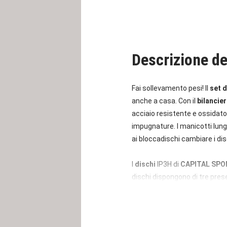
Descrizione de
Fai sollevamento pesi! Il
set d
anche a casa. Con il
bilancie
acciaio resistente e ossidato
impugnature. I manicotti lung
ai bloccadischi cambiare i di
I
dischi
IP3H di
CAPITAL SPO
dischi dispongono di tre prese
peso è inciso sul lato anterio
Allenati come vuoi: con il
set 