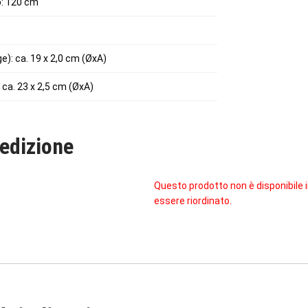
o: 120 cm
ge): ca. 19 x 2,0 cm (ØxA)
: ca. 23 x 2,5 cm (ØxA)
edizione
Questo prodotto non è disponibile
essere riordinato.