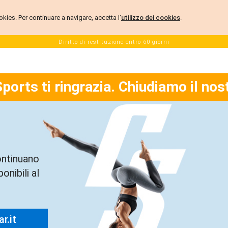
 cookies. Per continuare a navigare, accetta l'
utilizzo dei cookies
.
Diritto di restituzione entro 60 giorni
Sports ti ringrazia. Chiudiamo il nos
ontinuano
onibili al
r.it