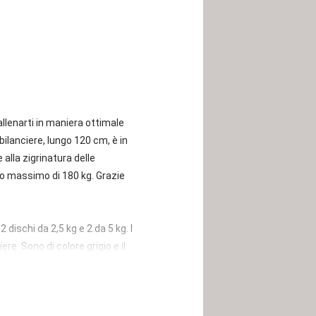
llenarti in maniera ottimale
 bilanciere, lungo 120 cm, è in
alla zigrinatura delle
so massimo di 180 kg. Grazie
 dischi da 2,5 kg e 2 da 5 kg. I
re. Sono di colore grigio e il
 a disposizione i pesi e il