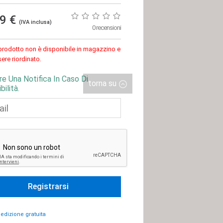
99 €
(IVA inclusa)
0 recensioni
rodotto non è disponibile in magazzino e
ere riordinato.
re Una Notifica In Caso Di
torna su
bilità.
edizione gratuita