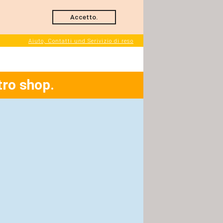
Accetto.
Aiuto, Contatti und Serivizio di reso
tro shop.