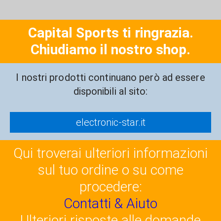
Capital Sports ti ringrazia.
Chiudiamo il nostro shop.
I nostri prodotti continuano però ad essere
disponibili al sito:
electronic-star.it
Qui troverai ulteriori informazioni
sul tuo ordine o su come
procedere:
Contatti & Aiuto
Ulteriori risposte alle domande