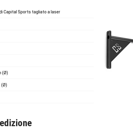
i Capital Sports tagliato a laser
m (Ø)
 (Ø)
edizione