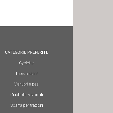
CATEGORIE PREFERITE
Cyclette
Tapis roulant
Manubri e pesi
Giubbotti zavorrati
Sbarra per trazioni