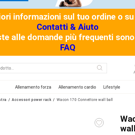
riori informazioni sul tuo ordine o 
Contatti & Aiuto
ste alle domande più frequenti sono 
FAQ
Allenamento forza
Allenamento cardio
Lifestyle
stra
Accessori power rack
Wacon 170 Connettore wall ball
Wac
wall