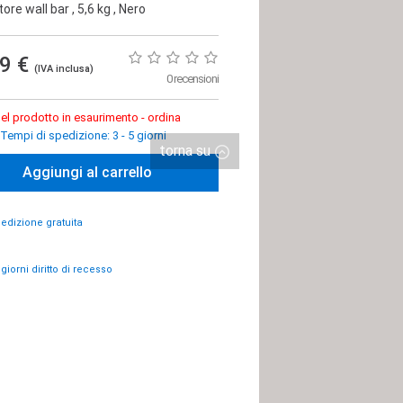
ore wall bar
, 5,6 kg
, Nero
99 €
(IVA inclusa)
0 recensioni
el prodotto in esaurimento - ordina
Tempi di spedizione: 3 - 5 giorni
torna su
Aggiungi al carrello
edizione gratuita
 giorni diritto di recesso