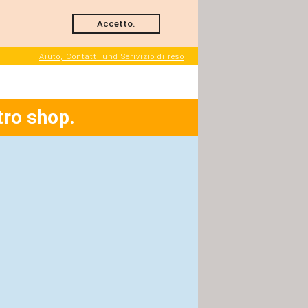
Accetto.
Aiuto, Contatti und Serivizio di reso
tro shop.