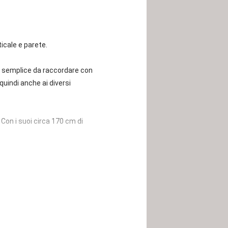
icale e parete.
è semplice da raccordare con
quindi anche ai diversi
 Con i suoi circa 170 cm di
isce la stabilità necessaria.