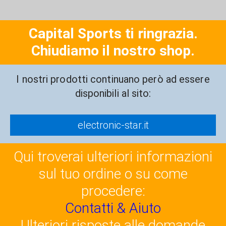
Capital Sports ti ringrazia.
Chiudiamo il nostro shop.
I nostri prodotti continuano però ad essere
disponibili al sito:
electronic-star.it
Qui troverai ulteriori informazioni
sul tuo ordine o su come
procedere:
Contatti & Aiuto
Ulteriori risposte alle domande