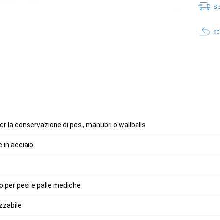
Sp
60
 la conservazione di pesi, manubri o wallballs
 in acciaio
to per pesi e palle mediche
izzabile