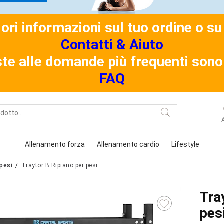
riori informazioni sul tuo ordine o 
Contatti & Aiuto
ste alle domande più frequenti sono 
FAQ
Allenamento forza
Allenamento cardio
Lifestyle
pesi
Traytor B Ripiano per pesi
Tra
pes