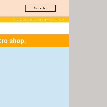
Accetto.
Aiuto, Contatti und Serivizio di reso
tro shop.