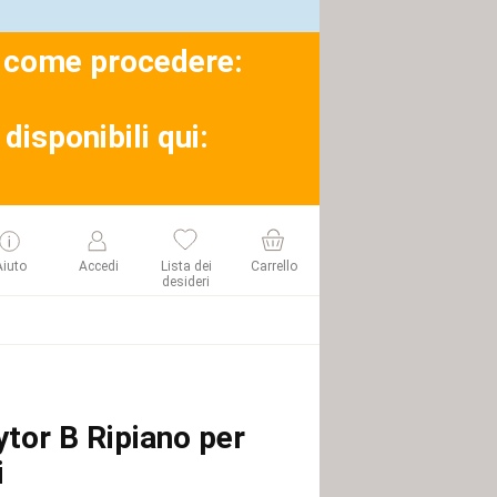
su come procedere:
disponibili qui:
Aiuto
Accedi
Lista dei
Carrello
desideri
ytor B Ripiano per
i