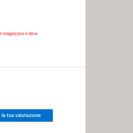
 in magazzino e deve
i la tua valutazione