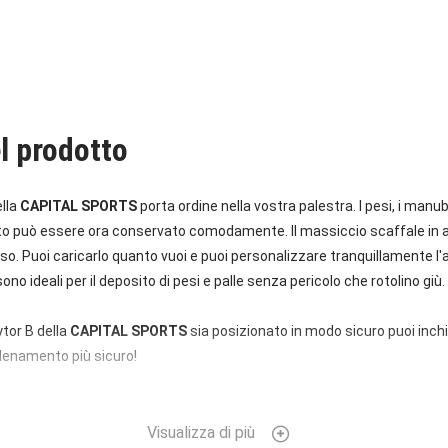
l prodotto
ella
CAPITAL SPORTS
porta ordine nella vostra palestra. I pesi, i manubr
to può essere ora conservato comodamente. Il massiccio scaffale in ac
so. Puoi caricarlo quanto vuoi e puoi personalizzare tranquillamente l'alt
ono ideali per il deposito di pesi e palle senza pericolo che rotolino giù
tor B della
CAPITAL SPORTS
sia posizionato in modo sicuro puoi inchi
llenamento più sicuro!
Visualizza di più