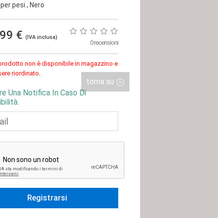
 per pesi
, Nero
,99 €
(IVA inclusa)
0 recensioni
rodotto non è disponibile in magazzino e
ere riordinato.
torna su
re Una Notifica In Caso Di
bilità.