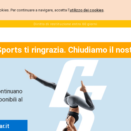
 cookies. Per continuare a navigare, accetta l'
utilizzo dei cookies
.
Diritto di restituzione entro 60 giorni
Sports ti ringrazia. Chiudiamo il nos
ontinuano
onibili al
r.it