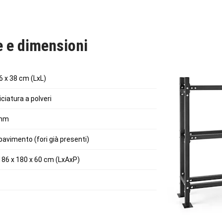
e e dimensioni
6 x 38 cm (LxL)
iciatura a polveri
 mm
l pavimento (fori già presenti)
186 x 180 x 60 cm (LxAxP)