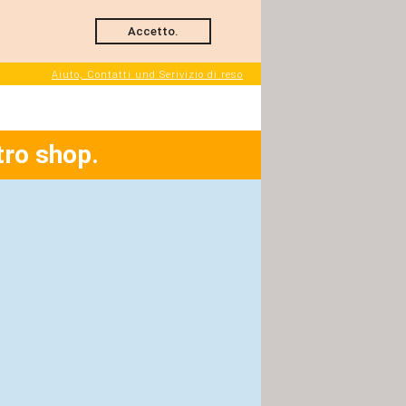
Accetto.
Aiuto, Contatti und Serivizio di reso
tro shop.