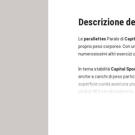
Descrizione de
Le
parallettes
Paralo di
Capit
proprio peso corporeo. Con un
numerosissimi altri esercizi
In tema stabilità
Capital Spo
anche a carichi di peso parti
superficie ruvida assicura una
piedi di 40,5 cm di lunghezza.
Per un allenamento ottimale è
avrete la sicurezza che le pa
vite di posizionamento è possi
anticorrosione rendono le
par