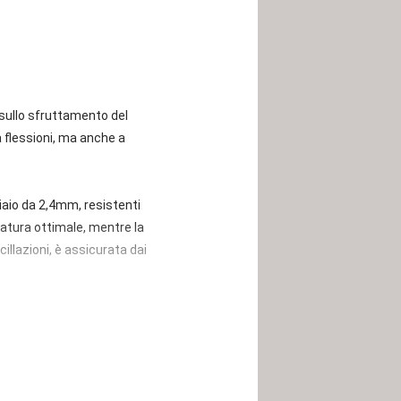
 sullo sfruttamento del
 flessioni, ma anche a
ciaio da 2,4mm, resistenti
natura ottimale, mentre la
cillazioni, è assicurata dai
di lunghezza. Grazie ad esso
e non scivolino. Grazie ad una
 la copertura a polveri
chiuso.