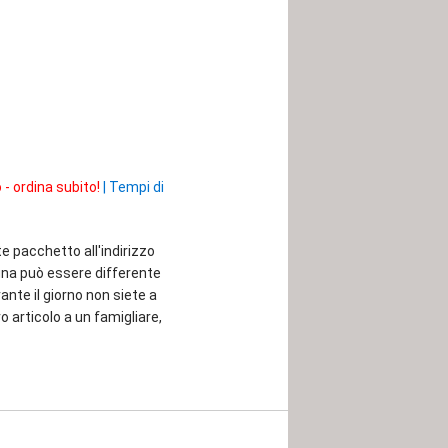
 - ordina subito!
|
Tempi di
te pacchetto all'indirizzo
egna può essere differente
rante il giorno non siete a
o articolo a un famigliare,