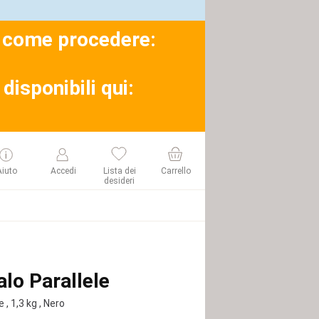
su come procedere:
disponibili qui:
Aiuto
Accedi
Lista dei
Carrello
desideri
alo Parallele
e
, 1,3 kg
, Nero