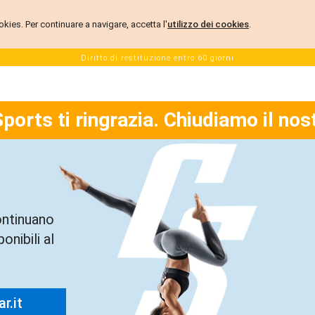
 cookies. Per continuare a navigare, accetta l'
utilizzo dei cookies
.
Diritto di restituzione entro 60 giorni
Sports ti ringrazia. Chiudiamo il nos
ontinuano
onibili al
r.it