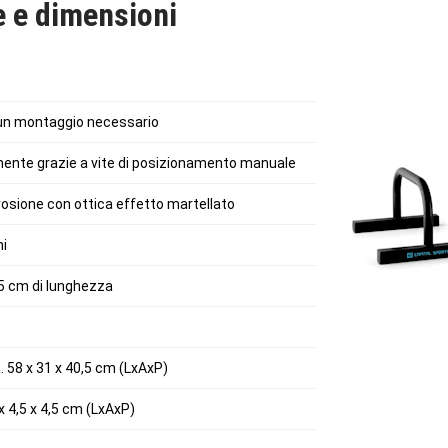
e e dimensioni
(Articolo 10028814)
un montaggio necessario
lmente grazie a vite di posizionamento manuale
rosione con ottica effetto martellato
ni
0,5 cm di lunghezza
. 58 x 31 x 40,5 cm (LxAxP)
x 4,5 x 4,5 cm (LxAxP)