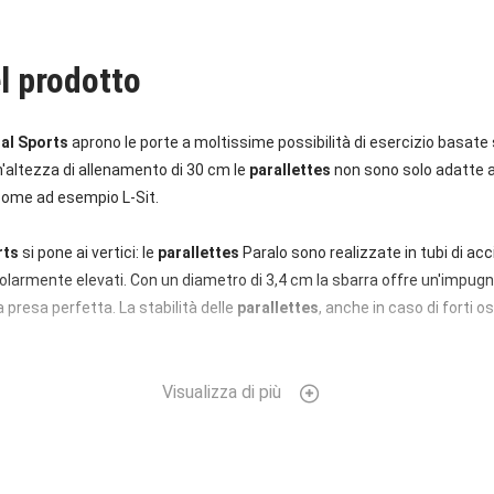
l prodotto
al Sports
aprono le porte a moltissime possibilità di esercizio basate
'altezza di allenamento di 30 cm le
parallettes
non sono solo adatte a
 come ad esempio L-Sit.
rts
si pone ai vertici: le
parallettes
Paralo sono realizzate in tubi di ac
colarmente elevati. Con un diametro di 3,4 cm la sbarra offre un'impug
 presa perfetta. La stabilità delle
parallettes
, anche in caso di forti os
 possibile modificare la distanza di Paralos grazie al giunto di 50 cm 
Visualizza di più
rallettes, anche in caso di maggiore distanziamento, restino collegate 
bile modificare il distanziamento manualmente. I materiali utilizzati e
allettes
Paralos di
Capital Sports
ideali per un utilizzo all'aperto e al 