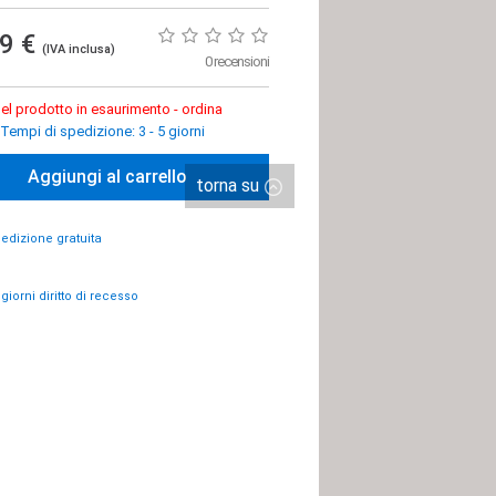
99 €
(IVA inclusa)
0 recensioni
el prodotto in esaurimento - ordina
Tempi di spedizione: 3 - 5 giorni
Aggiungi al carrello
torna su
edizione gratuita
 giorni diritto di recesso