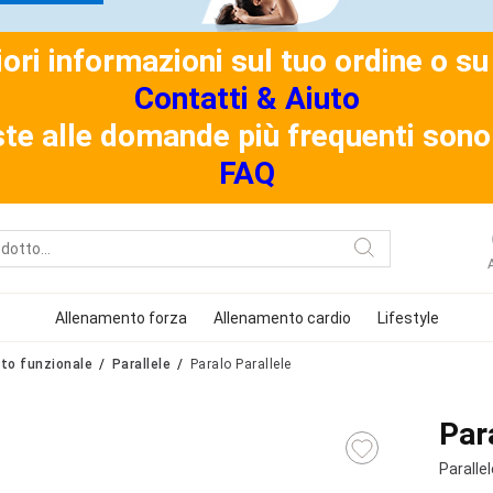
riori informazioni sul tuo ordine o 
Contatti & Aiuto
ste alle domande più frequenti sono 
FAQ
Allenamento forza
Allenamento cardio
Lifestyle
to funzionale
Parallele
Paralo Parallele
Par
Parallel