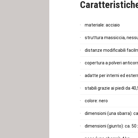
Caratteristich
Varianti disponibili:
nero
, blu
materiale: acciaio
struttura massiccia, ness
distanze modificabili faci
copertura a polveri anticor
adatte per interni ed ester
stabili grazie ai piedi da 4
colore: nero
dimensioni (una sbarra): ca
dimensioni (giunto): ca. 50 