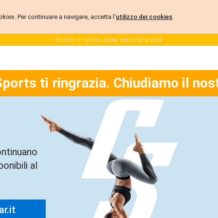
 cookies. Per continuare a navigare, accetta l'
utilizzo dei cookies
.
Diritto di restituzione entro 60 giorni
Sports ti ringrazia. Chiudiamo il nos
ontinuano
onibili al
r.it