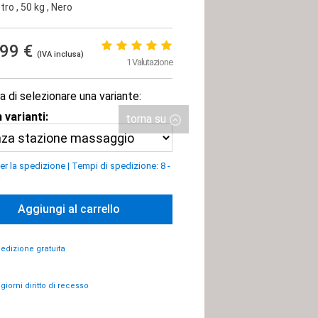
tro
, 50 kg
, Nero
,99 €
(IVA inclusa)
1 Valutazione
a di selezionare una variante:
 varianti:
torna su
er la spedizione
|
Tempi di spedizione: 8 -
i
Aggiungi al carrello
edizione gratuita
 giorni diritto di recesso