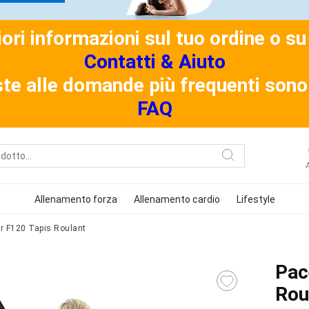
riori informazioni sul tuo ordine o 
Contatti & Aiuto
ste alle domande più frequenti sono 
FAQ
Allenamento forza
Allenamento cardio
Lifestyle
 F120 Tapis Roulant
Pac
Rou