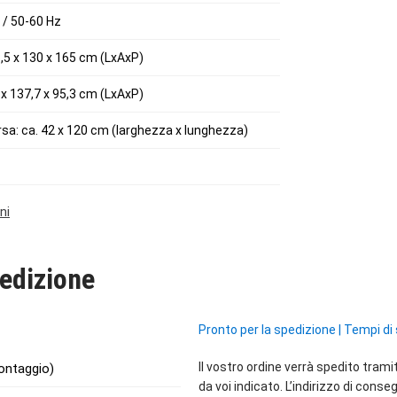
 / 50-60 Hz
,5 x 130 x 165 cm (LxAxP)
 x 137,7 x 95,3 cm (LxAxP)
rsa: ca. 42 x 120 cm (larghezza x lunghezza)
ni
edizione
Pronto per la spedizione
|
Tempi di 
Il vostro ordine verrà spedito tram
montaggio)
da voi indicato. L’indirizzo di cons