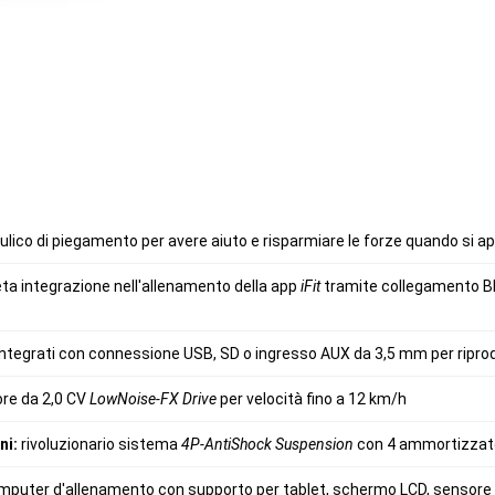
lico di piegamento per avere aiuto e risparmiare le forze quando si apr
a integrazione nell'allenamento della app
iFit
tramite collegamento B
 integrati con connessione USB, SD o ingresso AUX da 3,5 mm per ripr
re da 2,0 CV
LowNoise-FX Drive
per velocità fino a 12 km/h
ni:
rivoluzionario sistema
4P-AntiShock Suspension
con 4 ammortizzator
puter d'allenamento con supporto per tablet, schermo LCD, sensore p