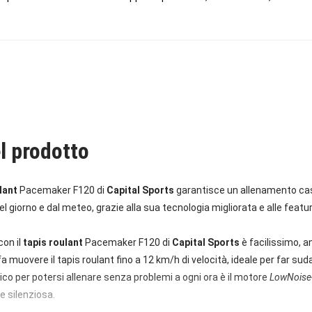
l prodotto
lant
Pacemaker F120 di
Capital Sports
garantisce un allenamento cas
 giorno e dal meteo, grazie alla sua tecnologia migliorata e alle featu
con il
tapis roulant
Pacemaker F120 di
Capital Sports
è facilissimo, an
 muovere il tapis roulant fino a 12 km/h di velocità, ideale per far suda
ico per potersi allenare senza problemi a ogni ora è il motore
LowNoise-
e silenziosa.