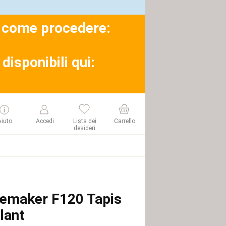
su come procedere:
disponibili qui:
Aiuto
Accedi
Lista dei
Carrello
desideri
emaker F120 Tapis
lant