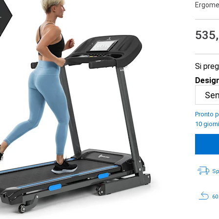
Ergome
535
Si preg
Design
Pronto p
10 giorn
Sp
60