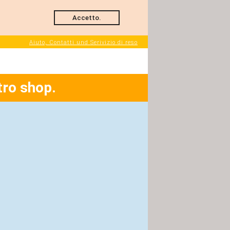
Accetto.
Aiuto, Contatti und Serivizio di reso
tro shop.