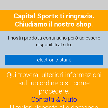
Capital Sports ti ringrazia.
Chiudiamo il nostro shop.
I nostri prodotti continuano però ad essere
disponibili al sito:
electronic-star.it
Qui troverai ulteriori informazioni
sul tuo ordine o su come
procedere:
Contatti & Aiuto
Ulteriori risposte alle domande