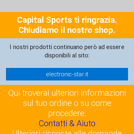
Capital Sports ti ringrazia.
Chiudiamo il nostro shop.
I nostri prodotti continuano però ad essere
disponibili al sito:
electronic-star.it
Qui troverai ulteriori informazioni
sul tuo ordine o su come
procedere:
Contatti & Aiuto
Ulteriori risposte alle domande