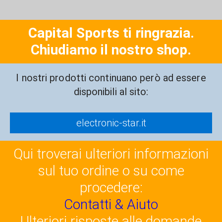
Capital Sports ti ringrazia.
Chiudiamo il nostro shop.
I nostri prodotti continuano però ad essere
disponibili al sito:
electronic-star.it
Qui troverai ulteriori informazioni
sul tuo ordine o su come
procedere:
Contatti & Aiuto
Ulteriori risposte alle domande