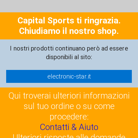
Capital Sports ti ringrazia.
Chiudiamo il nostro shop.
I nostri prodotti continuano però ad essere
disponibili al sito:
electronic-star.it
Qui troverai ulteriori informazioni
sul tuo ordine o su come
procedere:
Contatti & Aiuto
Ulteriori risposte alle domande