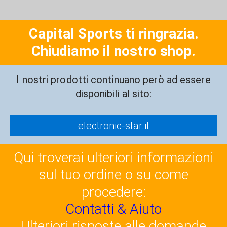
Capital Sports ti ringrazia.
Chiudiamo il nostro shop.
I nostri prodotti continuano però ad essere
disponibili al sito:
electronic-star.it
Qui troverai ulteriori informazioni
sul tuo ordine o su come
procedere:
Contatti & Aiuto
Ulteriori risposte alle domande