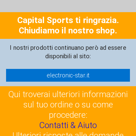
Capital Sports ti ringrazia.
Chiudiamo il nostro shop.
I nostri prodotti continuano però ad essere
disponibili al sito:
electronic-star.it
Qui troverai ulteriori informazioni
sul tuo ordine o su come
procedere:
Contatti & Aiuto
Ulteriori risposte alle domande