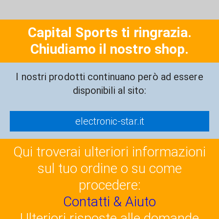
Capital Sports ti ringrazia.
Chiudiamo il nostro shop.
I nostri prodotti continuano però ad essere
disponibili al sito:
electronic-star.it
Qui troverai ulteriori informazioni
sul tuo ordine o su come
procedere:
Contatti & Aiuto
Ulteriori risposte alle domande