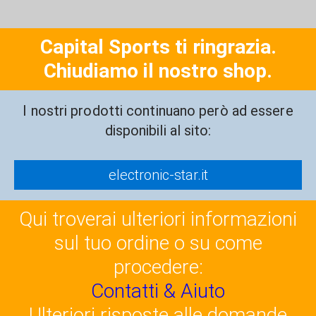
Capital Sports ti ringrazia.
Chiudiamo il nostro shop.
I nostri prodotti continuano però ad essere
disponibili al sito:
electronic-star.it
Qui troverai ulteriori informazioni
sul tuo ordine o su come
procedere:
Contatti & Aiuto
Ulteriori risposte alle domande