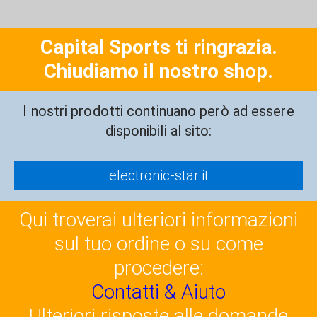
Capital Sports ti ringrazia.
Chiudiamo il nostro shop.
I nostri prodotti continuano però ad essere
disponibili al sito:
electronic-star.it
Qui troverai ulteriori informazioni
sul tuo ordine o su come
procedere:
Contatti & Aiuto
Ulteriori risposte alle domande