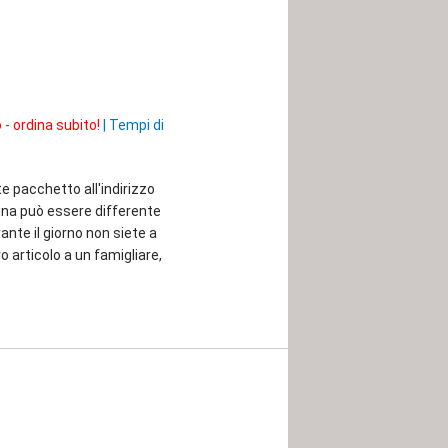
 - ordina subito!
|
Tempi di
te pacchetto all'indirizzo
egna può essere differente
rante il giorno non siete a
o articolo a un famigliare,