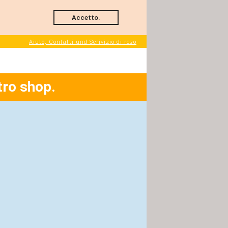
Accetto.
Aiuto, Contatti und Serivizio di reso
tro shop.