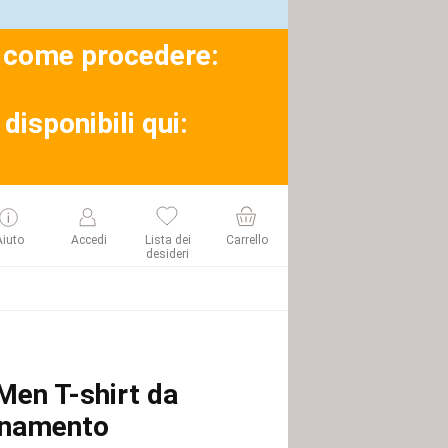
su come procedere:
disponibili qui:
Aiuto
Accedi
Lista dei
Carrello
desideri
Men T-shirt da
enamento