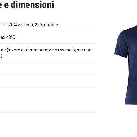
e e dimensioni
tere, 25% viscosa, 25% cotone
 max 48°C
re (lavare e stirare sempre a rovescio, per non
)
e