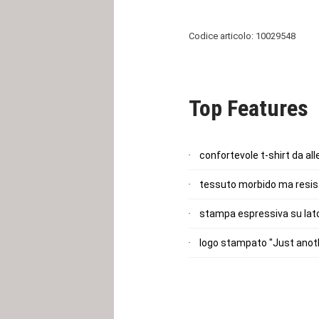
Codice articolo: 10029548
Top Features
confortevole t-shirt da a
tessuto morbido ma resiste
stampa espressiva su lato
logo stampato "Just anoth