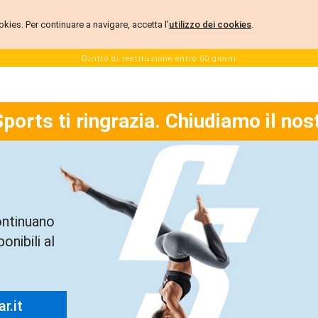
 cookies. Per continuare a navigare, accetta l'
utilizzo dei cookies
.
Diritto di restituzione entro 60 giorni
Sports ti ringrazia. Chiudiamo il nos
ontinuano
onibili al
r.it