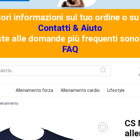
riori informazioni sul tuo ordine o 
Contatti & Aiuto
ste alle domande più frequenti sono 
FAQ
Allenamento forza
Allenamento cardio
Lifestyle
llenamento
CS 
all