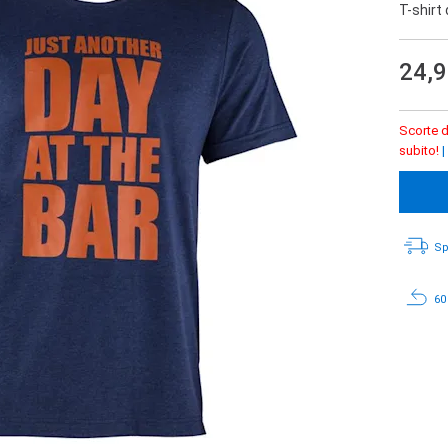
T-shirt
24,
Scorte d
subito!
|
Sp
60