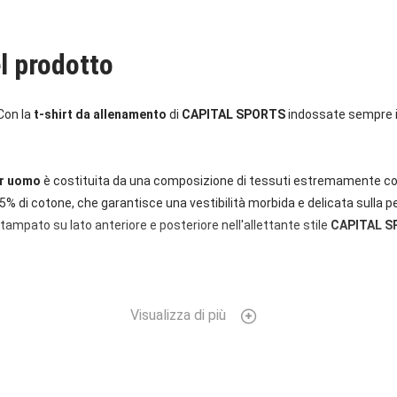
l prodotto
Con la
t-shirt da allenamento
di
CAPITAL SPORTS
indossate sempre il
er uomo
è costituita da una composizione di tessuti estremamente con
25% di cotone, che garantisce una vestibilità morbida e delicata sulla p
 stampato su lato anteriore e posteriore nell'allettante stile
CAPITAL 
Visualizza di più