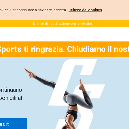
 cookies. Per continuare a navigare, accetta l'
utilizzo dei cookies
.
Diritto di restituzione entro 60 giorni
Sports ti ringrazia. Chiudiamo il nos
ontinuano
onibili al
r.it