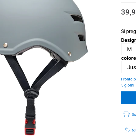
39,
Si preg
Design
colore
Pronto p
5 giorni
Sp
60