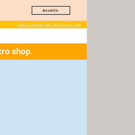
Accetto.
Aiuto, Contatti und Serivizio di reso
tro shop.