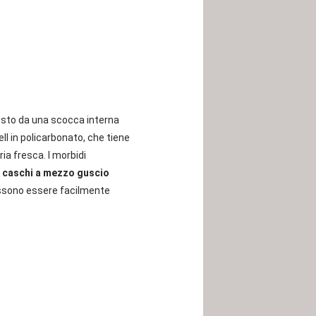
to da una scocca interna
ll in policarbonato, che tiene
ia fresca. I morbidi
I
caschi a mezzo guscio
possono essere facilmente