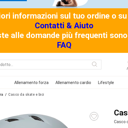
riori informazioni sul tuo ordine o 
Contatti & Aiuto
ste alle domande più frequenti sono 
FAQ
Allenamento forza
Allenamento cardio
Lifestyle
ra
Casco da skate e bici
Cas
Casco d