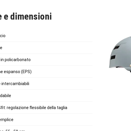
e e dimensioni
cio
re
in policarbonato
ene espanso (EPS)
e intercambiabili
idabile
t: regolazione flessibile della taglia
emplice