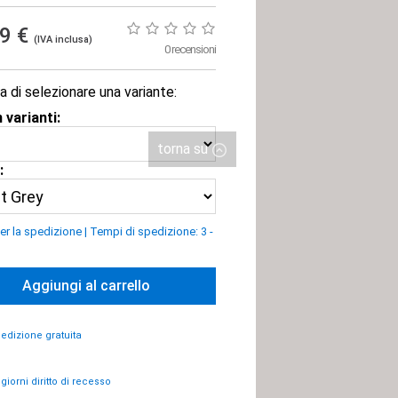
99 €
(IVA inclusa)
0 recensioni
a di selezionare una variante:
 varianti:
torna su
:
er la spedizione
|
Tempi di spedizione: 3 -
Aggiungi al carrello
edizione gratuita
 giorni diritto di recesso