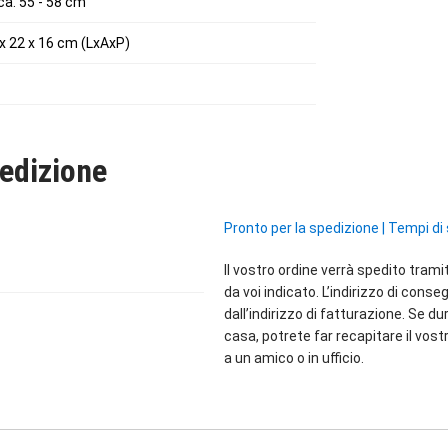
ca. 55 - 58 cm
 x 22 x 16 cm (LxAxP)
edizione
Pronto per la spedizione
|
Tempi di 
Il vostro ordine verrà spedito trami
da voi indicato. L’indirizzo di cons
dall’indirizzo di fatturazione. Se du
casa, potrete far recapitare il vostr
a un amico o in ufficio.