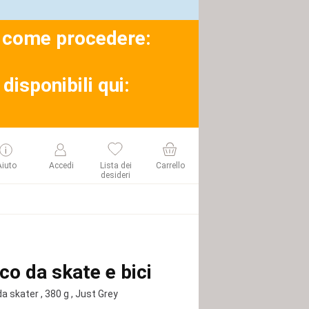
su come procedere:
disponibili qui:
Aiuto
Accedi
Lista dei
Carrello
desideri
co da skate e bici
a skater
, 380 g
, Just Grey